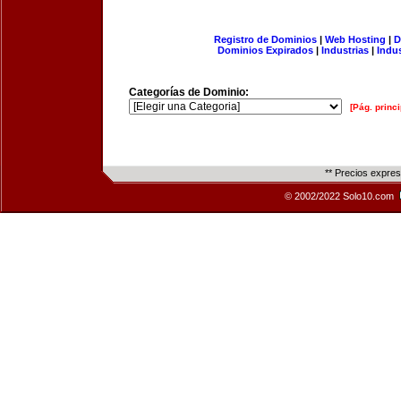
Registro de Dominios
|
Web Hosting
|
D
Dominios Expirados
|
Industrias
|
Indu
Categorías de Dominio:
[Pág. princi
** Precios expre
© 2002/2022 Solo10.com