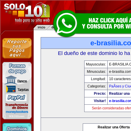
e-brasilia.c
El dueño de este dominio lo ha
Mayusculas:
E-BRASILIA
Minusculas:
e-brasilia.co
Longitud:
10 caracteres
Categorias:
PaÃ­ses y Ci
Precio:
Realizar una 
Visitar!
e-brasilia.co
Serán consideradas ofer
Realizar una Oferta