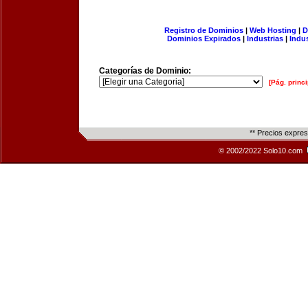
Registro de Dominios
|
Web Hosting
|
D
Dominios Expirados
|
Industrias
|
Indu
Categorías de Dominio:
[Pág. princi
** Precios expre
© 2002/2022 Solo10.com