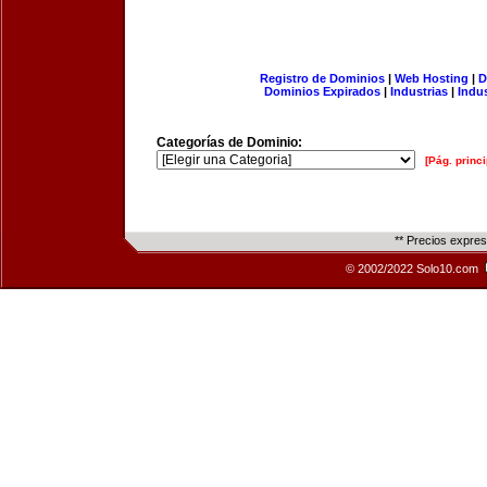
Registro de Dominios
|
Web Hosting
|
D
Dominios Expirados
|
Industrias
|
Indu
Categorías de Dominio:
[Pág. princi
** Precios expre
© 2002/2022 Solo10.com