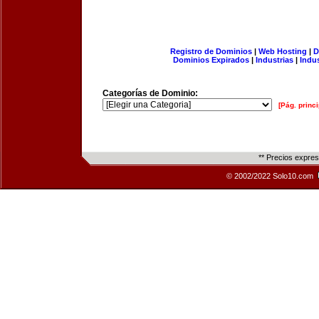
Registro de Dominios
|
Web Hosting
|
D
Dominios Expirados
|
Industrias
|
Indu
Categorías de Dominio:
[Pág. princi
** Precios expre
© 2002/2022 Solo10.com