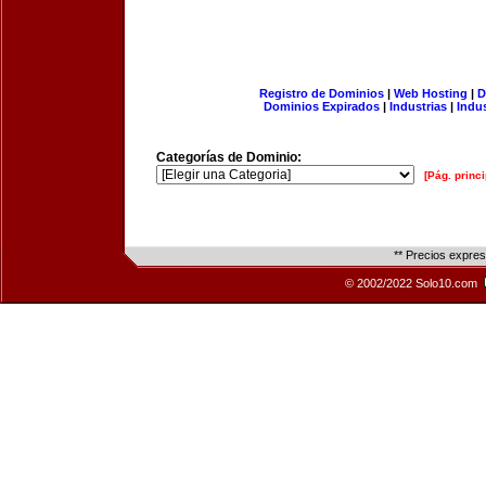
Registro de Dominios
|
Web Hosting
|
D
Dominios Expirados
|
Industrias
|
Indu
Categorías de Dominio:
[Pág. princi
** Precios expre
© 2002/2022 Solo10.com