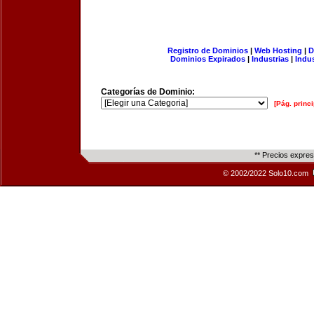
Registro de Dominios
|
Web Hosting
|
D
Dominios Expirados
|
Industrias
|
Indu
Categorías de Dominio:
[Pág. princi
** Precios expre
© 2002/2022 Solo10.com