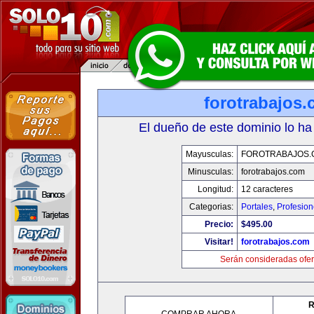
forotrabajos
El dueño de este dominio lo ha
Mayusculas:
FOROTRABAJOS.
Minusculas:
forotrabajos.com
Longitud:
12 caracteres
Categorias:
Portales
,
Profesio
Precio:
$495.00
Visitar!
forotrabajos.com
Serán consideradas ofer
R