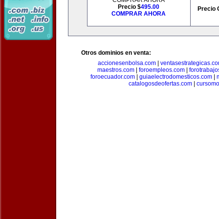
COMPRAR AHORA
Precio $
495.00
Precio 
COMPRAR AHORA
Otros dominios en venta:
accionesenbolsa.com
|
ventasestrategicas.c
maestros.com
|
foroempleos.com
|
forotrabaj
foroecuador.com
|
guiaelectrodomesticos.com
|
catalogosdeofertas.com
|
cursomo