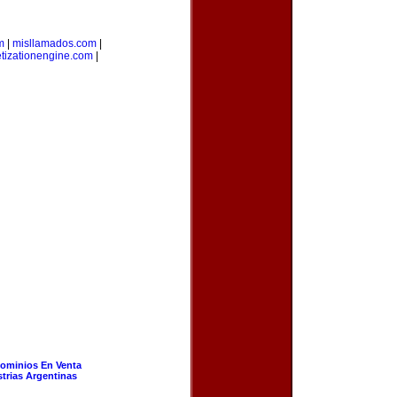
m
|
misllamados.com
|
tizationengine.com
|
ominios En Venta
strias Argentinas