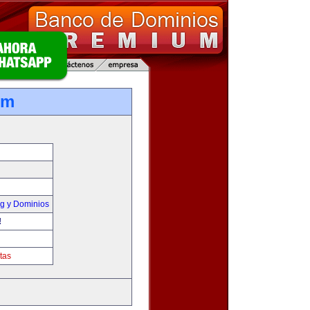
om
g y Dominios
!
tas