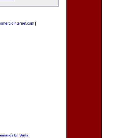
omercioInternet.com
|
ominios En Venta