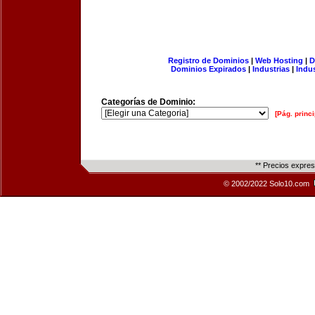
Registro de Dominios
|
Web Hosting
|
D
Dominios Expirados
|
Industrias
|
Indu
Categorías de Dominio:
[Pág. princi
** Precios expre
© 2002/2022 Solo10.com