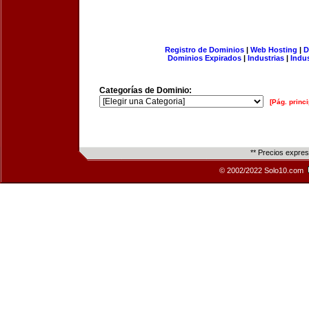
Registro de Dominios
|
Web Hosting
|
D
Dominios Expirados
|
Industrias
|
Indu
Categorías de Dominio:
[Pág. princi
** Precios expre
© 2002/2022 Solo10.com