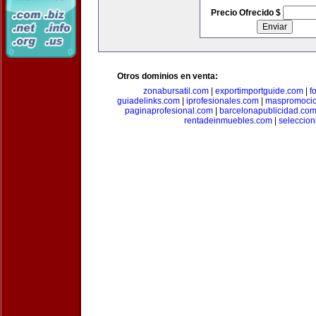
Precio Ofrecido $
Otros dominios en venta:
zonabursatil.com
|
exportimportguide.com
|
f
guiadelinks.com
|
iprofesionales.com
|
maspromoci
paginaprofesional.com
|
barcelonapublicidad.co
rentadeinmuebles.com
|
seleccio