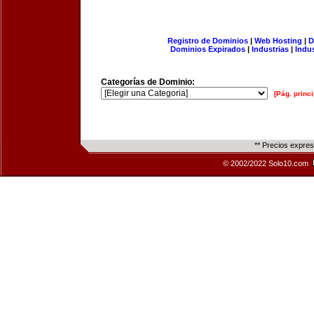
Registro de Dominios
|
Web Hosting
|
D
Dominios Expirados
|
Industrias
|
Indu
Categorías de Dominio:
[Pág. princi
** Precios expre
© 2002/2022 Solo10.com