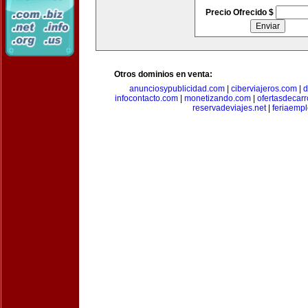
Precio Ofrecido $
Otros dominios en venta:
anunciosypublicidad.com
|
ciberviajeros.com
|
d
infocontacto.com
|
monetizando.com
|
ofertasdecar
reservadeviajes.net
|
feriaemp