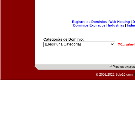
Registro de Dominios
|
Web Hosting
|
D
Dominios Expirados
|
Industrias
|
Indu
Categorías de Dominio:
[Pág. princi
** Precios expre
© 2002/2022 Solo10.com