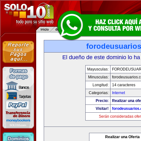
forodeusuario
El dueño de este dominio lo ha
Mayusculas:
FORODEUSUAR
Minusculas:
forodeusuarios.
Longitud:
14 caracteres
Categorias:
Internet
Precio:
Realizar una ofe
Visitar!
forodeusuarios
Serán consideradas ofer
Realizar una Oferta