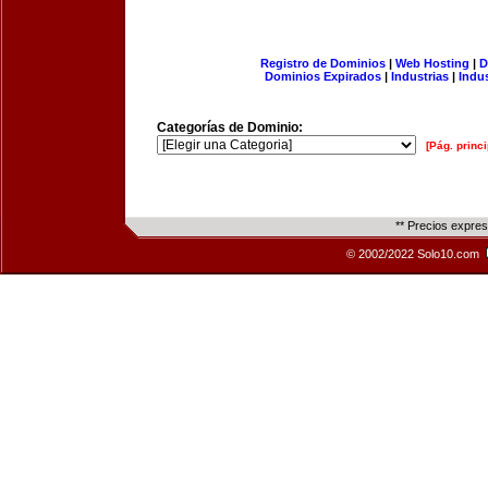
Registro de Dominios
|
Web Hosting
|
D
Dominios Expirados
|
Industrias
|
Indu
Categorías de Dominio:
[Pág. princi
** Precios expre
© 2002/2022 Solo10.com