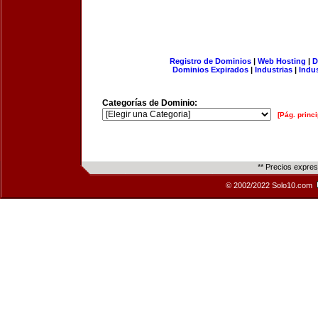
Registro de Dominios
|
Web Hosting
|
D
Dominios Expirados
|
Industrias
|
Indu
Categorías de Dominio:
[Pág. princi
** Precios expre
© 2002/2022 Solo10.com