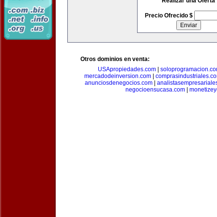
Realizar una Oferta
Precio Ofrecido $
Otros dominios en venta:
USApropiedades.com
|
soloprogramacion.c
mercadodeinversion.com
|
comprasindustriales.c
anunciosdenegocios.com
|
analistasempresariale
negocioensucasa.com
|
monetize