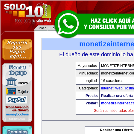
monetizeintern
El dueño de este dominio lo ha
Mayusculas:
MONETIZEINTERN
Minusculas:
monetizeinternet.c
Longitud:
16 caracteres
Categorias:
Internet
,
Web Hostin
Precio:
Realizar una oferta
Visitar!
monetizeinternet.
Serán consideradas ofer
Realizar una Oferta