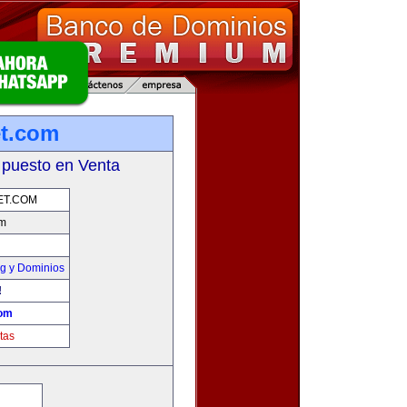
et.com
 puesto en Venta
ET.COM
om
g y Dominios
!
com
tas