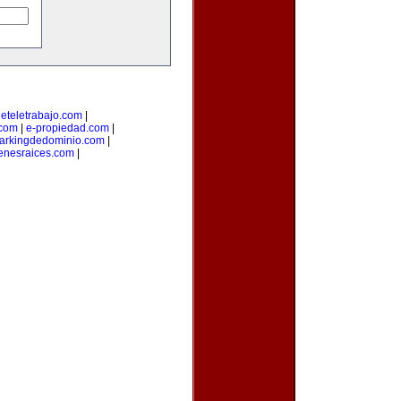
deteletrabajo.com
|
.com
|
e-propiedad.com
|
arkingdedominio.com
|
enesraices.com
|