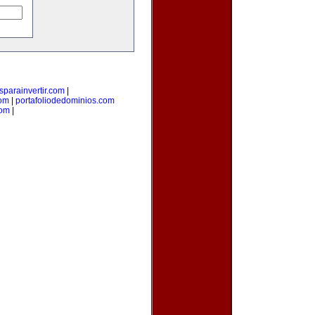
parainvertir.com
|
com
|
portafoliodedominios.com
com
|