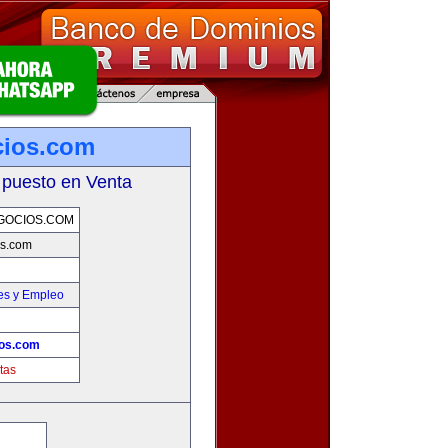
cios.com
 puesto en Venta
GOCIOS.COM
os.com
es y Empleo
ios.com
tas