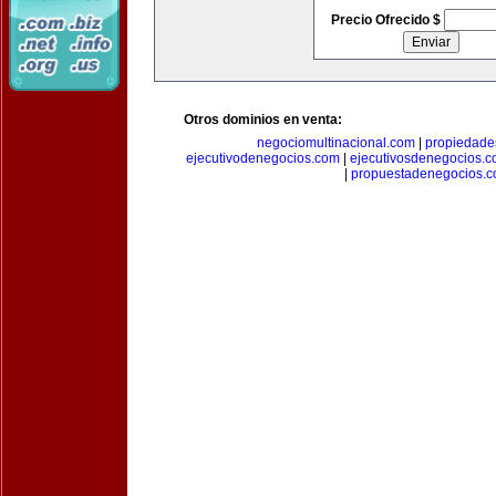
Precio Ofrecido $
Otros dominios en venta:
negociomultinacional.com
|
propiedades
ejecutivodenegocios.com
|
ejecutivosdenegocios.
|
propuestadenegocios.