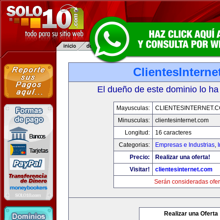
ClientesIntern
El dueño de este dominio lo ha
Mayusculas:
CLIENTESINTERNET.
Minusculas:
clientesinternet.com
Longitud:
16 caracteres
Categorias:
Empresas e Industrias
,
I
Precio:
Realizar una oferta!
Visitar!
clientesinternet.com
Serán consideradas ofer
Realizar una Oferta