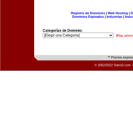
Registro de Dominios
|
Web Hosting
|
D
Dominios Expirados
|
Industrias
|
Indu
Categorías de Dominio:
[Pág. princi
** Precios expre
© 2002/2022 Solo10.com