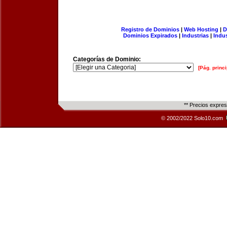
Registro de Dominios
|
Web Hosting
|
D
Dominios Expirados
|
Industrias
|
Indu
Categorías de Dominio:
[Pág. princi
** Precios expre
© 2002/2022 Solo10.com